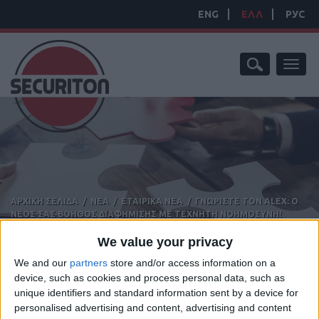
ENG
ΕΛΛ
РУС
Toggl
naviga
ΑΡΧΙΚΗ ΣΕΛΙΔΑ
/
ΝΕΑ
/
ΕΤΑΙΡΙΚΑ ΝΕΑ
/
ΓΝΩΡΙΣΤΕ ΤΟΝ ALEX: Ο
ΝΕΟΣ ΣΑΣ ΒΟΗΘΟΣ ΔΙΑΦΗΜΙΣΗΣ ΜΕ ΤΕΧΝΗΤΗ ΝΟΗΜΟΣΥΝΗ!
ΕΤΑΙΡΙΚΑ ΝΕΑ
We value your privacy
We and our
partners
store and/or access information on a
device, such as cookies and process personal data, such as
unique identifiers and standard information sent by a device for
SEARCH NEWS
personalised advertising and content, advertising and content