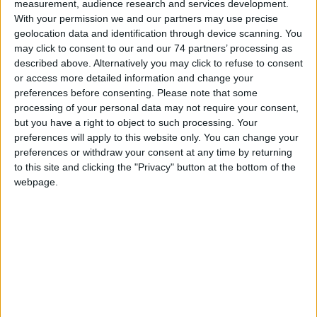
measurement, audience research and services development.
With your permission we and our partners may use precise
geolocation data and identification through device scanning. You
CATEGORIES
may click to consent to our and our 74 partners’ processing as
described above. Alternatively you may click to refuse to consent
or access more detailed information and change your
preferences before consenting.
Please note that some
ARCHIVE
processing of your personal data may not require your consent,
but you have a right to object to such processing. Your
preferences will apply to this website only. You can change your
TAGS
preferences or withdraw your consent at any time by returning
to this site and clicking the "Privacy" button at the bottom of the
Πυρανίχνευση, Παρακολούθηση Cloud, AdvancedLive,
webpage.
Απομακρυσμένη Ασφάλεια, Securiton
ΕΤΑΙΡΙΚΑ ΝΕΑ
05.07.2024
Γνωρίστε τον Alex: ο νέος σας
βοηθός διαφήμισης με τεχνητή